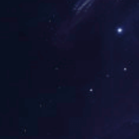
台州伸缩管系列
台州配件系列
新闻资讯
News
工业PVC高压喷雾管您了解多少
PVC高压喷雾管的优点有哪些
PVC高压喷雾管使用注意事项
打药管原来还有这么多门道
打药管厂家教你如何使用打药管
打药机日常的保养工作
热门关键词
Keywords
清洗机管价格
开云app注册-19铜套价格
花线三胶四线价格
五层花线编织管价格
黄色编织管厂家
五层花线编织管厂家