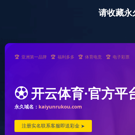
首页
开云（中国）集团公司
台州高压喷雾管系列
台州滴灌带系列
台州微喷带系列
台州清洗机管系列
台州花园管系列
台州伸缩管系列
台州配件系列
关于我们
公司简介
企业文化
资质荣誉
生产实力
生产车间