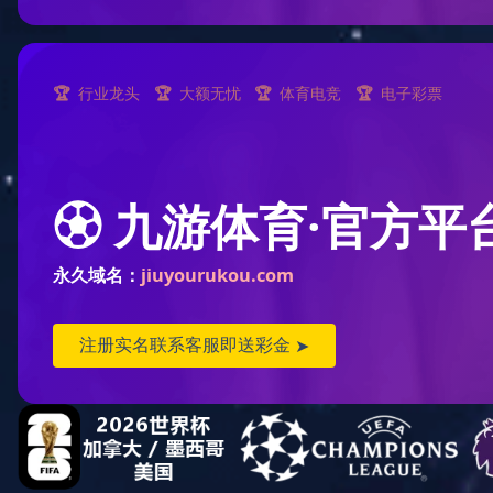
仓储车间
资讯中心
公司动态
行业动态
常见问题
在线留言
联系我们
EN
全站搜索
台州PVC高压喷雾管
台州清洗机管
台州打药管
首页
开云（中国）集团公司
台州高压喷雾管系列